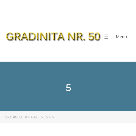
5
GRADINITA 50
>
GALLERIES
>
5