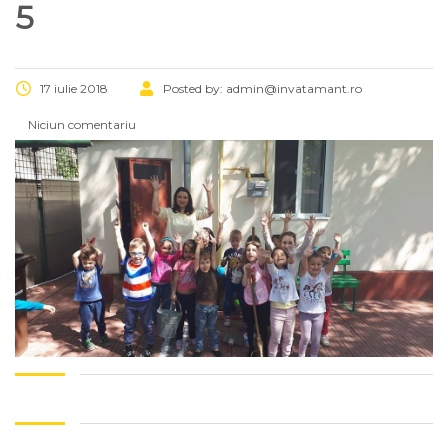
5
17 iulie 2018
Posted by:
admin@invatamant.ro
Niciun comentariu