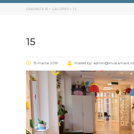
GRADINITA 50
>
GALLERIES
>
15
15
15 martie 2019
Posted by:
admin@invatamant.ro